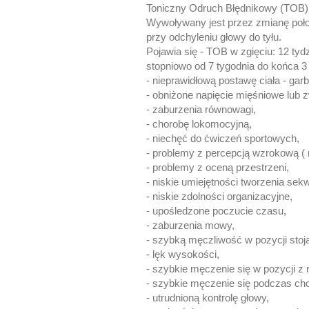
Toniczny Odruch Błędnikowy (TOB)
Wywoływany jest przez zmianę poło
przy odchyleniu głowy do tyłu.
Pojawia się - TOB w zgięciu: 12 tyd
stopniowo od 7 tygodnia do końca 3
- nieprawidłową postawę ciała - garb
- obniżone napięcie mięśniowe lub 
- zaburzenia równowagi,
- chorobę lokomocyjną,
- niechęć do ćwiczeń sportowych,
- problemy z percepcją wzrokową ( m
- problemy z oceną przestrzeni,
- niskie umiejętności tworzenia sekw
- niskie zdolności organizacyjne,
- upośledzone poczucie czasu,
- zaburzenia mowy,
- szybką męczliwość w pozycji stoją
- lęk wysokości,
- szybkie męczenie się w pozycji z
- szybkie męczenie się podczas ch
- utrudnioną kontrolę głowy,