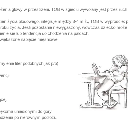
żenia głowy w przestrzeni. TOB w zgięciu wywołany jest przez ruc
zień życia płodowego, integruje między 3-4 m.ż., TOB w wyproście: p
 roku życia. Jeśli pozostanie niewygaszony, wówczas dziecko może
ienie się lub tendencja do chodzenia na palcach,
zwiększone napięcie mięśniowe,
ylenie liter podobnych jak p/b)
encji,
cej,
 rękoma uniesionymi do góry,
odzenia po nierównym podłożu,