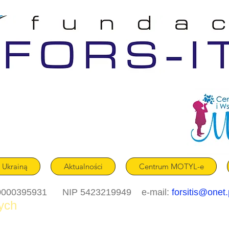
z Ukrainą
Aktualności
Centrum MOTYL-e
0000395931 NIP 5423219949 e-mail:
forsitis@onet.
ych