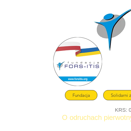
Fundacja
Solidarni 
KRS: 
O odruchach pierwotn