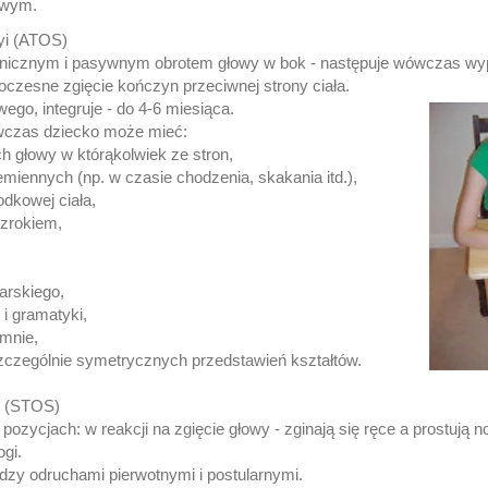
owym.
yi (ATOS)
nicznym i pasywnym obrotem głowy w bok - następuje wówczas wypro
oczesne zgięcie kończyn przeciwnej strony ciała.
wego, integruje - do 4-6 miesiąca.
ówczas dziecko może mieć:
h głowy w którąkolwiek ze stron,
miennych (np. w czasie chodzenia, skakania itd.),
odkowej ciała,
wzrokiem,
arskiego,
 i gramatyki,
emnie,
zczególnie symetrycznych przedstawień kształtów.
i (STOS)
zycjach: w reakcji na zgięcie głowy - zginają się ręce a prostują no
ogi.
y odruchami pierwotnymi i postularnymi.