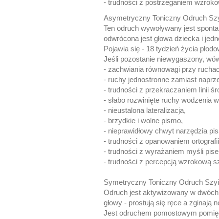
- trudności z postrzeganiem wzrok
Asymetryczny Toniczny Odruch Sz
Ten odruch wywoływany jest sponta
odwrócona jest głowa dziecka i jedn
Pojawia się - 18 tydzień życia płodo
Jeśli pozostanie niewygaszony, w
- zachwiania równowagi przy ruchac
- ruchy jednostronne zamiast naprze
- trudności z przekraczaniem linii śr
- słabo rozwinięte ruchy wodzenia 
- nieustalona lateralizacja,
- brzydkie i wolne pismo,
- nieprawidłowy chwyt narzędzia pis
- trudności z opanowaniem ortografii
- trudności z wyrażaniem myśli pis
- trudności z percepcją wzrokową s
Symetryczny Toniczny Odruch Szy
Odruch jest aktywizowany w dwóch po
głowy - prostują się ręce a zginają n
Jest odruchem pomostowym pomiędz