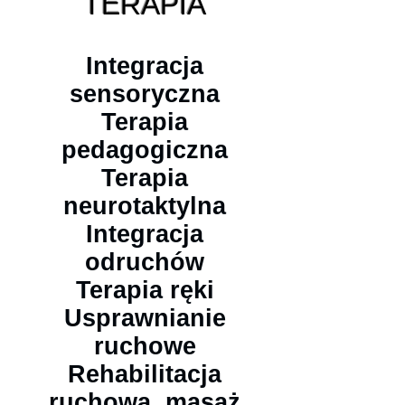
TERAPIA
​Integracja
sensoryczna
Terapia
pedagogiczna
Terapia
neurotaktylna
Integracja
odruchów
Terapia ręki
Usprawnianie
ruchowe
Rehabilitacja
ruchowa, masaż